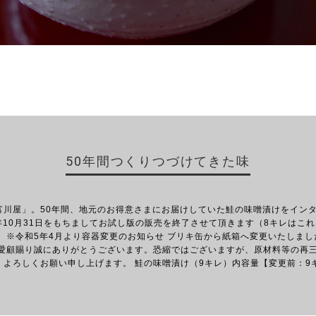
50年間つくりつづけてきた味
富川屋」。50年間、地元のお得意さまにお届けしていた鮭の味噌漬けをインタ
年10月31日をもちましてお試し版の販売を終了させて頂きます（8キレはこ
 ※令和5年4月より容器変更のお知らせ ブリキ缶から紙箱へ変更いたしました
ご愛顧賜り誠にありがとうございます。恐縮ではございますが、原材料等の再
よろしくお願い申し上げます。 鮭の味噌漬け（9キレ）内容量【変更前：9キ